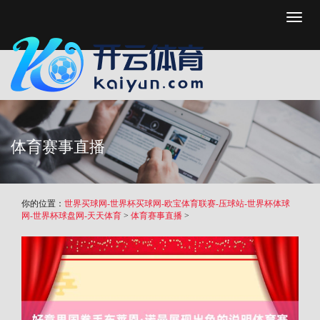
Toggl
naviga
体育赛事直播
你的位置：
世界买球网-世界杯买球网-欧宝体育联赛-压球站-世界杯体球
网-世界杯球盘网-天天体育
>
体育赛事直播
>