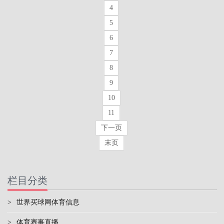
4
5
6
7
8
9
10
11
下一页
末页
栏目分类
>
世界买球网体育信息
>
体育赛事直播