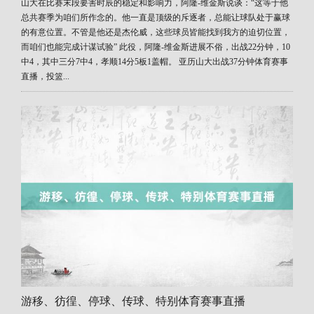
山大在比赛末段要害时辰的稳定和影响力，阿隆-维金斯说谈：“这等于他
总共赛季为咱们所作念的。他一直是顶级的斥逐者，总能让球队处于赢球
的有意位置。不管是他还是杰伦威，这些球员皆能找到我方的迫切位置，
而咱们也能完成计谋试验” 此役，阿隆-维金斯进展不俗，出战22分钟，10
中4，其中三分7中4，孝顺14分5板1盖帽。 亚历山大出战37分钟体育赛事
直播，投篮...
游移、彷徨、停球、传球、特别体育赛事直播