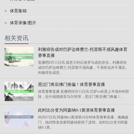
>
体育集锦
>
体育录像/图片
相关资讯
利雅得告成对巴萨边锋费兰-托雷斯不感风趣体育
赛事直播
直播吧8月11日讯 据意大利记者罗马诺的音信，利雅得告
成对巴萨边锋费兰-托雷斯不感风趣，干系听说并不属实。
利雅得告成意...
晃过门将后佛门推偏！体育赛事直播
体育赛事直播 直播吧08月11日讯 巴萨vs科莫上半场补时阶
段，拉什福德接亚马尔传球，晃过门将后佛门推偏！...
此时比分变为阿森纳0-1黄潜体育赛事直播
08月07日讯 阿森纳vs黄潜第16分钟体育赛事直播，佩佩破
门，他对阵老东家阿森纳获得了进球。此时比分变为阿森
纳0-1黄...