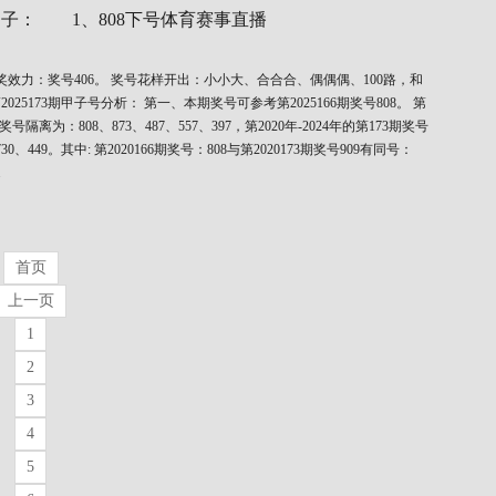
子： 1、808下号体育赛事直播
奖效力：奖号406。 奖号花样开出：小小大、合合合、偶偶偶、100路，和
2025173期甲子号分析： 第一、本期奖号可参考第2025166期奖号808。 第
期奖号隔离为：808、873、487、557、397，第2020年-2024年的第173期奖号
30、449。其中: 第2020166期奖号：808与第2020173期奖号909有同号：
.
首页
上一页
1
2
3
4
5