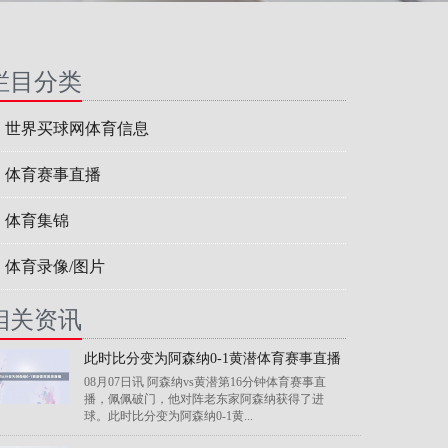
栏目分类
世界买球网体育信息
体育赛事直播
体育集锦
体育录像/图片
相关资讯
此时比分变为阿森纳0-1黄潜体育赛事直播
08月07日讯 阿森纳vs黄潜第16分钟体育赛事直
播，佩佩破门，他对阵老东家阿森纳获得了进
球。此时比分变为阿森纳0-1黄...