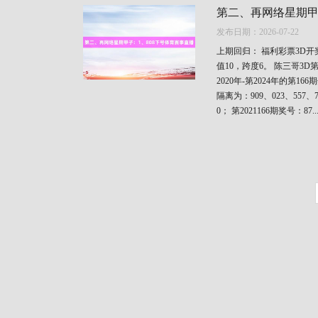
第二、再网络星期甲
发布日期：2026-07-22
上期回归： 福利彩票3D开
值10，跨度6。 陈三哥3D第
2020年-第2024年的第166
隔离为：909、023、557、7
0； 第2021166期奖号：87..