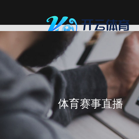
体育赛事直播