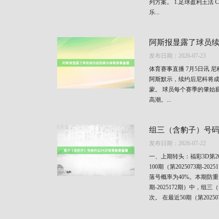
列方案。 1.足球盈利王法
乐...
阿斯报显露了球员
发布日期：2026-07-23
体育赛事直播 7月5日讯
阿斯默示，续约后尼科将成
蒙。 球员每个赛季的肇始
高潮。...
组三（含豹子）号码
发布日期：2026-07-22
一、上期转头：福彩3D第202
100期（第2025073期-
落号概率为40%。本期防重号
期-2025172期）中，
次。 在最近50期（第202507