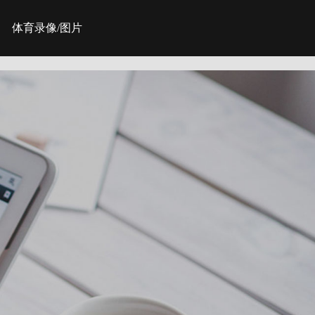
体育录像/图片