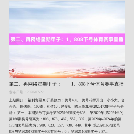
第二、再网络星期甲子： 1、808下号体育赛事直播
发布日期：2026-07-22
上期回归： 福利彩票3D开奖效力：奖号406。 奖号花样开出：小小大、合
合合、偶偶偶、100路，和值10，跨度6。 陈三哥3D第2025173期甲子号分
析： 第一、本期奖号可参考第2025166期奖号808。 第2020年-第2024年的
第166期奖号隔离为：808、873、487、557、397，第2020年-2024年的第
173期奖号隔离为：909、023、557、730、449。其中: 第2020166期奖号：
808与第2020173期奖号909有同号：0； 第2021166期奖号：87...