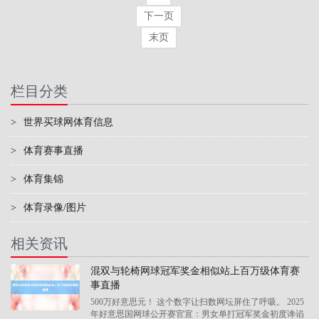
下一页
末页
栏目分类
>
世界买球网体育信息
>
体育赛事直播
>
体育集锦
>
体育录像/图片
相关资讯
混双与轮椅网球冠军奖金相似站上百万级体育赛
事直播
500万好意思元！ 这个数字让扫数网坛屏住了呼吸。 2025
年好意思国网球公开赛官宣：男女单打冠军奖金初度谗谄