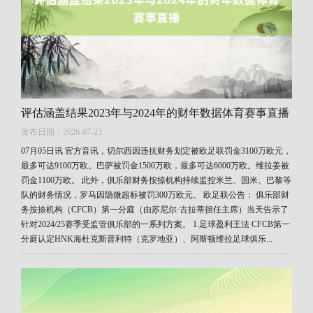
评估涵盖结果2023年与2024年的财年数据体育赛事直播
发布日期：2026-07-23
07月05日讯 官方音讯，切尔西因违抗财务划定被欧足联罚金3100万欧元，
最多可达9100万欧。巴萨被罚金1500万欧，最多可达6000万欧。维拉姜被
罚金1100万欧。 此外，俱乐部财务按捺机构持续监控米兰、国米、巴黎等
队的财务情况，罗马因隐微超标被罚300万欧元。 欧足联公告： 俱乐部财
务按捺机构（CFCB）第一分庭（由苏尼尔·古拉蒂担任主席）当天告示了
针对2024/25赛季受监管俱乐部的一系列方案。 1.足球盈利王法 CFCB第一
分庭认定HNK海杜克斯普利特（克罗地亚）、阿斯顿维拉足球俱乐...