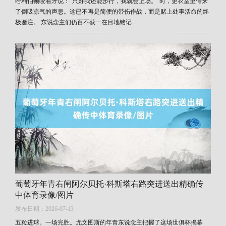
哈利伯顿咬着牙说：“只好我还能步行，我就会上场。”时，更衣室里传来
了倒吸凉气的声息。这已不再是简便的带伤作战，而是赌上处事活命的终
极赌注。 东说念主们仍百不获一在目地铭记...
葡萄牙年青右闸阿尔贝托·科斯塔右路突进送出精确传
中体育录像/图片
发布日期：2026-07-13
五粒进球。一场完胜。尤文图斯的年青东说念主把握了这场世俱杯揭幕