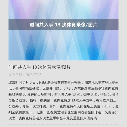
时间共入手 13 次体育录像/图片
发布日期：2026-07-25
北京时间 7 月 6 日，NBA 夏令联赛持重拉开帷幕，湖东说念主首场比赛便
以 5 分时弊输给硬汉，无缘开门红。 此役，湖东说念主后劲少壮克内克特
获取快要 30 分钟的出场时间，时间共入手 13 次，掷中 3 球，得到 10 分 4
篮板 2 助攻。 值得一提的是，克内克特这 13 次入手当中，有 6 次来自三
分线外，可是一说念打铁。另外，克内克特今天的在场正负值（-13），位
列全队倒数第一。 近期一直在关爱湖东说念主内线引援的球迷一又友齐知
说念，克内克特是湖东说念主手中当今最具重量的来回筹码...