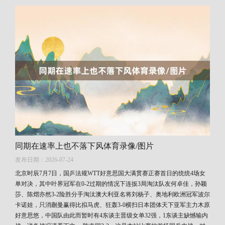
同期在速率上也不落下风体育录像/图片
发布日期：2026-07-24
北京时辰7月7日，国乒法规WTT好意思国大满贯赛正赛首日的统统4场女
单对决，其中叶界冠军在0-2过期的情况下连扳3局淘汰队友何卓佳，孙颖
莎、陈熠亦然3-2险胜分手淘汰澳大利亚名将刘杨子、奥地利欧洲冠军波尔
卡诺娃，只消蒯曼赢得比拟马虎、狂轰3-0横扫日本团体天下亚军主力木原
好意思悠，中国队由此而暂时有4东谈主晋级女单32强，1东谈主缺憾输内