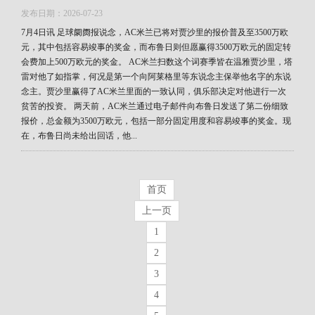
发布日期：2026-07-23
7月4日讯 足球阛阓报说念，AC米兰已将对贾沙里的报价普及至3500万欧
元，其中包括容易竣事的奖金，而布鲁日则但愿赢得3500万欧元的固定转
会费加上500万欧元的奖金。 AC米兰扫数这个词赛季皆在温雅贾沙里，塔
雷对他了如指掌，何况是第一个向阿莱格里等东说念主保举他名字的东说
念主。贾沙里赢得了AC米兰里面的一致认同，俱乐部决定对他进行一次
贫苦的投资。 两天前，AC米兰通过电子邮件向布鲁日发送了第二份细致
报价，总金额为3500万欧元，包括一部分固定用度和容易竣事的奖金。现
在，布鲁日尚未给出回话，他...
首页
上一页
1
2
3
4