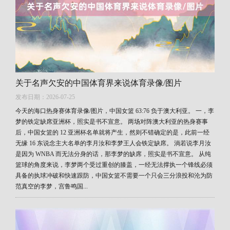
关于名声欠安的中国体育界来说体育录像/图片
发布日期：2026-07-25
今天的海口热身赛体育录像/图片，中国女篮 63:76 负于澳大利亚。 一，李
梦的铁定缺席亚洲杯，照实是书不宣意。 两场对阵澳大利亚的热身赛事
后，中国女篮的 12 亚洲杯名单就将产生，然则不错确定的是，此前一经
无缘 16 东说念主大名单的李月汝和李梦王人会铁定缺席。 淌若说李月汝
是因为 WNBA 而无法分身的话，那李梦的缺席，照实是书不宣意。 从纯
篮球的角度来说，李梦两个受过重创的膝盖，一经无法撑执一个锋线必须
具备的执球冲破和快速跟防，中国女篮不需要一个只会三分浪投和沦为防
范真空的李梦，宫鲁鸣国...