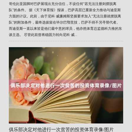
哥伦比亚国脚对巴萨展现出充分信任，不设任何“若无法注册则摆脱离
队”的条件。 据《天下体育报》报谈，巴萨高层已重新全力推动与迪亚斯
方面的计议。此前，由于尼科·威廉姆斯坚握要求加入“无法注册就摆脱离
队”的附加条件，最终选拔留在毕尔巴鄂竞技，巴萨不得不另寻替代者。
而迪亚斯一直以来皆是他们最中意的球员，他亦然体育总监德科力推的东
谈主选。 尽管此前曾将稳固力转向尼科·威...
俱乐部决定对他进行一次贫苦的投资体育录像/图片