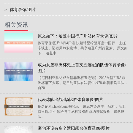
>
体育录像/图片
相关资讯
原文如下：哈登中国行广州站体育录像/图片
体育录像/图片 8月4日讯 快船球星哈登开启中国行，主抓
东谈主、记者周玲安发博，共享哈登广州行花絮。 原文如
下： 哈登中...
成为女篮非洲杯史上首支五连冠的队伍体育录像/
图片
【尼日利亚队达成女篮非洲杯五连冠】 2025女篮FIBA非
洲杯落下大幕，尼日利亚队在决赛中以78-64驯服马里队，
自20...
代表球队出战3场比赛体育录像/图片
据名记MichaelScotto报说念，讯息东说念主士解析，后卫
特里斯坦-牛顿给与了丛林狼双向条约禀赋报价，追念球
队。 ...
豪宅还设有多个遮阳露台体育录像/图片