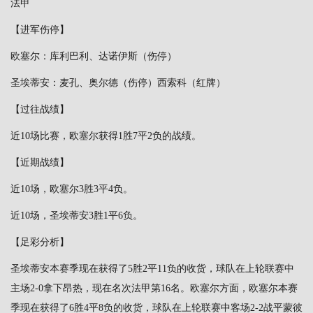
法甲
【进军伤停】
欧塞尔：库利巴利、达诺伊斯（伤停）
圣埃蒂安：麦孔、奥尔德（伤停）西索科（红牌）
【过往战绩】
近10场比赛，欧塞尔获得1胜7平2负的战绩。
【近期战绩】
近10场，欧塞尔3胜3平4负。
近10场，圣埃蒂安3胜1平6负。
【足彩分析】
圣埃蒂安本赛季现在获得了5胜2平11负的收货，球队在上轮联赛中
主场2-0拿下昂热，现在名次法甲第16名。欧塞尔方面，欧塞尔本赛
季现在获得了6胜4平8负的收货，球队在上轮联赛中客场2-2战平蒙彼