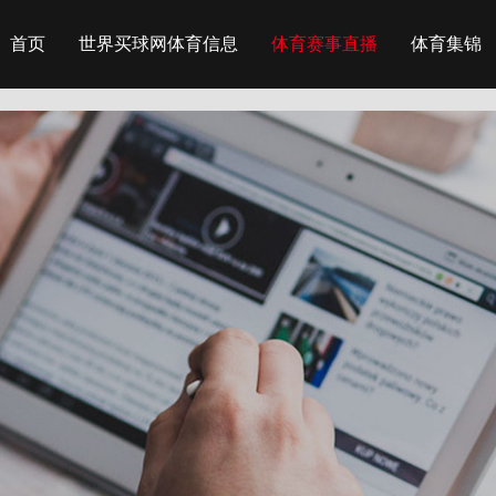
首页
世界买球网体育信息
体育赛事直播
体育集锦