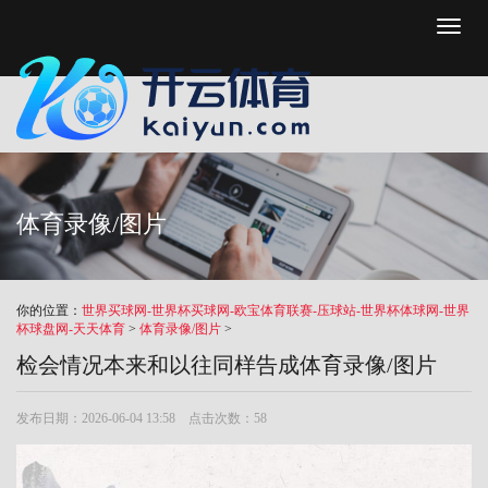
Toggl
naviga
体育录像/图片
你的位置：
世界买球网-世界杯买球网-欧宝体育联赛-压球站-世界杯体球网-世界
杯球盘网-天天体育
>
体育录像/图片
>
检会情况本来和以往同样告成体育录像/图片
发布日期：2026-06-04 13:58 点击次数：58