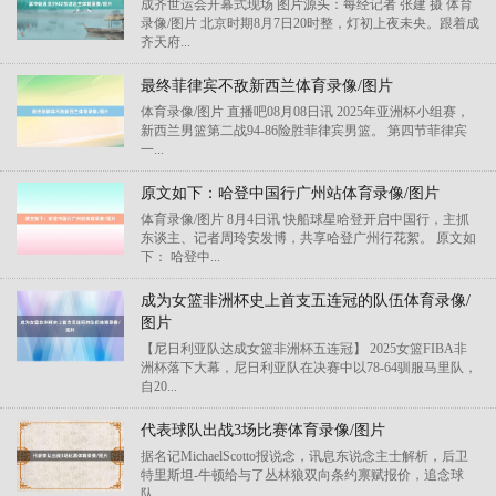
成齐世运会开幕式现场 图片源头：每经记者 张建 摄 体育
录像/图片 北京时期8月7日20时整，灯初上夜未央。跟着成
齐天府...
最终菲律宾不敌新西兰体育录像/图片
体育录像/图片 直播吧08月08日讯 2025年亚洲杯小组赛，
新西兰男篮第二战94-86险胜菲律宾男篮。 第四节菲律宾
一...
原文如下：哈登中国行广州站体育录像/图片
体育录像/图片 8月4日讯 快船球星哈登开启中国行，主抓
东谈主、记者周玲安发博，共享哈登广州行花絮。 原文如
下： 哈登中...
成为女篮非洲杯史上首支五连冠的队伍体育录像/
图片
【尼日利亚队达成女篮非洲杯五连冠】 2025女篮FIBA非
洲杯落下大幕，尼日利亚队在决赛中以78-64驯服马里队，
自20...
代表球队出战3场比赛体育录像/图片
据名记MichaelScotto报说念，讯息东说念主士解析，后卫
特里斯坦-牛顿给与了丛林狼双向条约禀赋报价，追念球
队。 ...