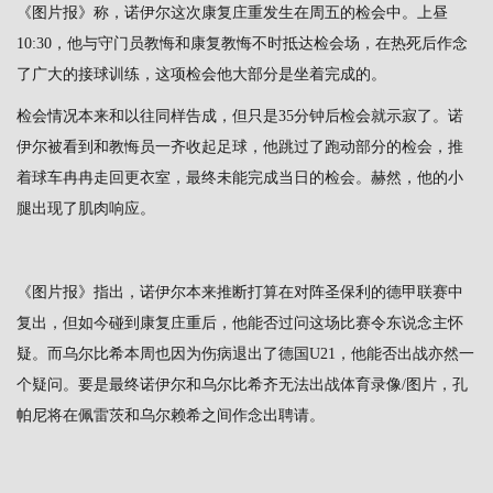
《图片报》称，诺伊尔这次康复庄重发生在周五的检会中。上昼
10:30，他与守门员教悔和康复教悔不时抵达检会场，在热死后作念
了广大的接球训练，这项检会他大部分是坐着完成的。
检会情况本来和以往同样告成，但只是35分钟后检会就示寂了。诺
伊尔被看到和教悔员一齐收起足球，他跳过了跑动部分的检会，推
着球车冉冉走回更衣室，最终未能完成当日的检会。赫然，他的小
腿出现了肌肉响应。
《图片报》指出，诺伊尔本来推断打算在对阵圣保利的德甲联赛中
复出，但如今碰到康复庄重后，他能否过问这场比赛令东说念主怀
疑。而乌尔比希本周也因为伤病退出了德国U21，他能否出战亦然一
个疑问。要是最终诺伊尔和乌尔比希齐无法出战体育录像/图片，孔
帕尼将在佩雷茨和乌尔赖希之间作念出聘请。