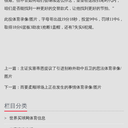
很难。但不管如何咱们会继续这么作念，望望在这段扫尾时代内，
咱们是否能找到一种更好的交替款式，让他找到更好的节拍。”
此役体育录像/图片，字母哥出战19分18秒，投篮9中6，罚球11中6，
取得18分6篮板3助攻1抢断1盖帽，还有7失实6犯规。
上一篇：
主证实塞蒂恩提议了引进别称外助中后卫的思法体育录像/
图片
下一篇：
而要柔顺球场上正在发生的事情体育录像/图片
栏目分类
>
世界买球网体育信息