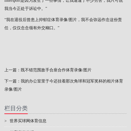
Intersport是因为发生了一些事情，让我遭逢了不少劳苦，我只可说
我当今正处于诉讼中。”
“我在退役后曾患上抑郁症体育录像/图片，我不会弥远作念这份责
任，仅仅念念领有外交糊口。”
上一篇：
既不错范围敌手合座合作体育录像/图片
下一篇：
我的办公室里于今还挂着那次角球和冠军奖杯的相片体育
录像/图片
栏目分类
>
世界买球网体育信息