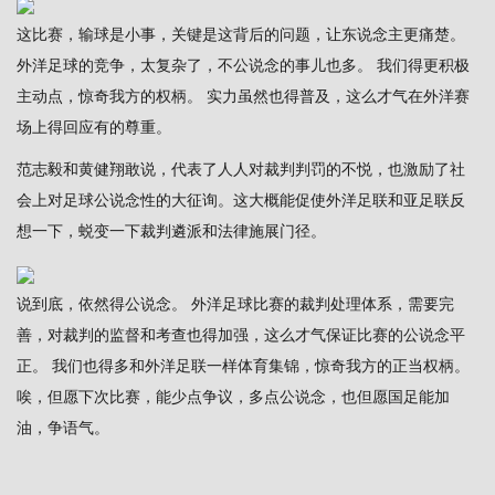
这比赛，输球是小事，关键是这背后的问题，让东说念主更痛楚。
外洋足球的竞争，太复杂了，不公说念的事儿也多。 我们得更积极
主动点，惊奇我方的权柄。 实力虽然也得普及，这么才气在外洋赛
场上得回应有的尊重。
范志毅和黄健翔敢说，代表了人人对裁判判罚的不悦，也激励了社
会上对足球公说念性的大征询。这大概能促使外洋足联和亚足联反
想一下，蜕变一下裁判遴派和法律施展门径。
说到底，依然得公说念。 外洋足球比赛的裁判处理体系，需要完
善，对裁判的监督和考查也得加强，这么才气保证比赛的公说念平
正。 我们也得多和外洋足联一样体育集锦，惊奇我方的正当权柄。
唉，但愿下次比赛，能少点争议，多点公说念，也但愿国足能加
油，争语气。