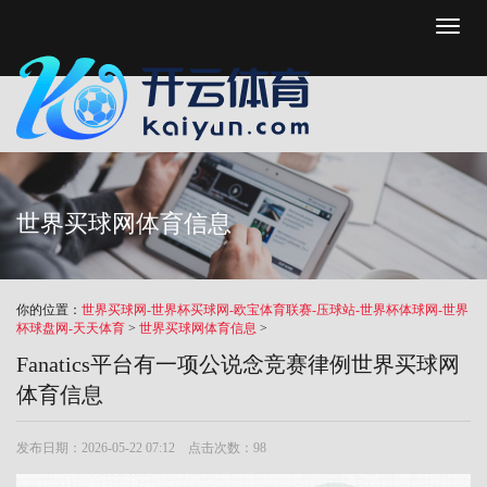
Toggl
naviga
世界买球网体育信息
你的位置：
世界买球网-世界杯买球网-欧宝体育联赛-压球站-世界杯体球网-世界
杯球盘网-天天体育
>
世界买球网体育信息
>
Fanatics平台有一项公说念竞赛律例世界买球网
体育信息
发布日期：2026-05-22 07:12 点击次数：98