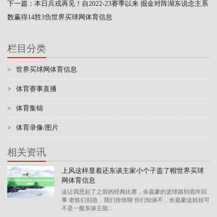
下一篇：
本日兵戎再见！自2022-23赛季以来 掘金对阵湖东说念主系
数赢得14胜3负世界买球网体育信息
栏目分类
>
世界买球网体育信息
>
体育赛事直播
>
体育集锦
>
体育录像/图片
相关资讯
上风这样显着还东谈主家小个子盖了帽世界买球
网体育信息
这让我思起了之前的经典比赛，余嘉豪的篮球路到底咋回
事 老铁们别急，我们徐徐聊 你们知谈不，余嘉豪这娃娃可
不是一般东谈主能...