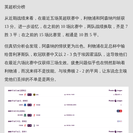
英超积分榜
从近期战绩来看，在最近五场英超联赛中，利物浦和阿森纳均斩获
13 分。进一步追忆，在之前的 10 场比赛中，两队战绩换取，齐是 7
胜 3 平；在之前的 15 场比赛里，相通是 10 胜 5 平。
但真切分析会发现，阿森纳的情状更为出色。利物浦在足总杯中输
给普利茅斯队，欧冠联赛中又以 2 - 3 负于埃因霍温队，这导致他们
在最近六场比赛中仅获得三场生效。疲惫问题似乎也在悄然影响着
利物浦，而况来得不是技能。与埃弗顿 2 - 2 的平局，让东说念主嗅
觉他们丢掉的不单是是两分。