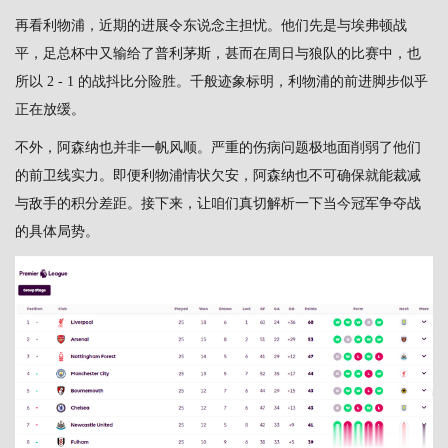
再看利物浦，近期的进展令东说念主担忧。他们先是与埃弗顿战
平，足总杯中又输给了普利茅斯，甚而在周日与狼队的比赛中，也
所以 2 - 1 的战抖比分险胜。千般迹象标明，利物浦的前进脚步似乎
正在放缓。
不外，阿森纳也并非一帆风顺。严重的伤病问题极地面削弱了他们
的前卫线实力。即便利物浦情状欠安，阿森纳也不可确保就能裁减
与敌手的积分差距。接下来，让咱们真切解析一下当今冠军争夺战
的具体局势。