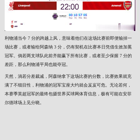
利物浦当今 7 分的跨越上风，意味着他们在这场比赛前即便输掉一
场比赛，或者输给阿森纳 3 分，仍有契机在比赛本日凭借生效加冕
冠军。倘若两支球队此前齐能赢下所有比赛，或者至少保握 7 分的
差距，那么利物浦平局也能夺冠。
天然，淌若分差裁减，阿森纳拿下这场比赛的分数，比赛效果就充
满了不细目性，利物浦的冠军宝座大约就会岌岌可危。无论若何，
本赛季英超冠军的最终包摄世界买球网体育信息，极有可能在安菲
尔德球场上见分晓。