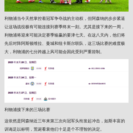
利物浦当今天然掌控着冠军争夺战的主动权，但阿森纳的步步紧逼
让这场战役极有可能连接到赛季终末一刻。尤其是接下来的一周，
利物浦将迎来可能决定赛季输赢的要津七天。在这八天内，他们将
先后对阵阿斯顿维拉、曼城和纽卡斯尔联队，这三场比赛的难度极
大，利物浦的七分跨越上风可能会因此受到严重箝制。
利物浦接下来的三场比赛
这依然是阿森纳近三年来第三次向冠军头衔发起冲击，如斯丰富的
训诲足以标明，荒诞看衰他们十足是个不理智的决定。